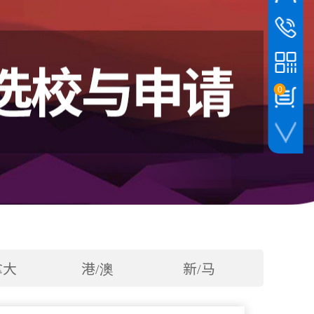
达利通留
0451-82
达利通留
010-844
0
手机扫一扫
拿大
港/澳
新/马